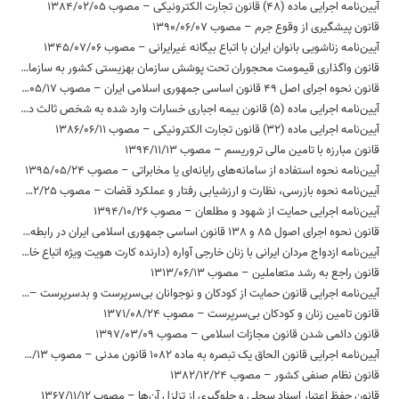
آیین‌نامه اجرایی ماده (48) قانون تجارت الکترونیکی – مصوب 1384/02/05
قانون پیشگیری از وقوع جرم – مصوب 1390/06/07
آیین‌نامه‌ زناشویی‌ بانوان‌ ایران با اتباع‌ بیگانه‌ غیرایرانی – مصوب 1345/07/06
قانون واگذاری قیمومت محجوران تحت پوشش سازمان بهزیستی کشور به سازمان مذکور تا زمان تعیین قیم توسط دادگاه صالح – مصوب 1376/04/29
قانون نحوه اجرای اصل 49 قانون اساسی جمهوری اسلامی ایران – مصوب 1363/05/17
آیین‌نامه اجرایی ماده (5) قانون بیمه اجباری خسارات وارد شده به شخص ثالث در اثر حوادث ناشی از وسایل نقلیه – مصوب 1397/02/16
آیین‌نامه اجرایی ماده (32) قانون تجارت الکترونیکی – مصوب 1386/06/11
قانون مبارزه با تامین مالی تروریسم – مصوب 1394/11/13
آیین‌نامه نحوه استفاده از سامانه‌های رایانه‌ای یا مخابراتی – مصوب 1395/05/24
آیین‌نامه نحوه بازرسی، نظارت و ارزشیابی رفتار و عملکرد قضات – مصوب 1392/02/25
آیین‌نامه اجرایی حمایت از شهود و مطلعان – مصوب 1394/10/26
قانون نحوه اجرای اصول 85 و 138 قانون اساسی جمهوری اسلامی ایران در رابطه با‌ مسئولیت‌های رئیس مجلس شورای اسلامی – مصوب 1368/10/26
آیین‌نامه‌ ازدواج‌ مردان‌ ایرانی‌ با زنان‌ خارجی‌ آواره‌ (دارنده کارت هویت ویژه اتباع خارجه) – مصوب 1382/01/24
قانون راجع به رشد متعاملین – مصوب 1313/06/13
آیین‌نامه اجرایی قانون حمایت از کودکان و نوجوانان بی‌سرپرست و بدسرپرست – مصوب 1394/04/14
قانون تامین زنان و کودکان بی‌سرپرست – مصوب 1371/08/24
قانون دائمی شدن قانون مجازات اسلامی – مصوب 1397/03/09
آیین‌نامه اجرایی قانون الحاق یک تبصره به ماده 1082 قانون مدنی – مصوب 1377/02/13
قانون نظام صنفی کشور – مصوب 1382/12/24
قانون حفظ اعتبار اسناد سجلی و جلوگیری از تزلزل آن‌ها – مصوب 1367/11/12