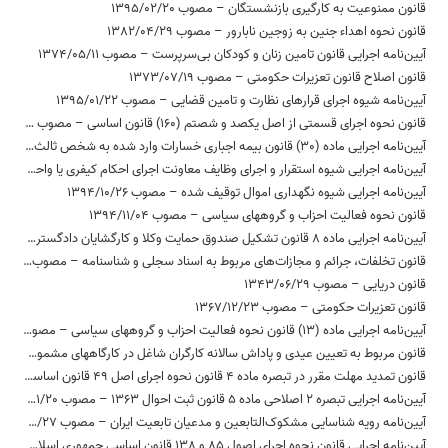
قانون ممنوعیت به کارگیری بازنشستگان – مصوب 1395/02/20
قانون نحوه اهداء جنین به زوجین نابارور – مصوب 1382/04/29
آیین‌نامه اجرایی قانون تامین زنان و کودکان بی‌سرپرست – مصوب 1374/05/11
قانون اصلاح قانون تعزیرات حکومتی – مصوب 1373/07/19
آیین‌نامه شیوه اجرای قرارهای نظارت و تامین قضایی – مصوب 1395/01/22
قانون نحوه اجرای قسمتی از اصل یکصد و شصتم (160) قانون اساسی – مصوب 1394/02/22
آیین‌نامه اجرایی ماده (30) قانون بیمه اجباری خسارات وارد شده به شخص ثالث در اثر حوادث ناشی از وسایل نقلیه – مصوب 1396/05/16
آیین‌نامه اجرایی شیوه استقرار و اجرای وظایف معاونت اجرای احکام کیفری یا واحدی از آن در زندان‌ها و موسسات کیفری – مصوب 1395/12/24
آیین‌نامه اجرایی شیوه نگهداری اموال توقیف شده – مصوب 1394/10/26
قانون نحوه فعالیت احزاب و گروههای سیاسی – مصوب 1394/11/04
آیین‌نامه اجرایی ماده 8 قانون تشکیل صندوق حمایت وکلا و کارگشایان دادگستری – مصوب 1377/12/26
قانون تخلفات، جرائم و مجازات‌های مربوط به اسناد سجلی و شناسنامه – مصوب 1370/05/10
قانون دریایی – مصوب 1343/06/29
قانون تعزیرات حکومتی – مصوب 1367/12/23
آیین‌نامه اجرایی ماده (13) قانون نحوه فعالیت احزاب و گروه‏های سیاسی – مصوب 1397/02/23
قانون مربوط به تعیین عیدی و پاداش سالانه کارگران شاغل در کارگاههای مشمول قانون کار – مصوب 1370/12/06
قانون تمدید مهلت مقرر در تبصره ماده 4 قانون نحوه اجرای اصل 49 قانون اساسی – مصوب 1364/05/17
آیین‌نامه اجرایی تبصره 2 اصلاحی ماده 5 قانون ثبت احوال 1363 – مصوب 1385/01/20
آیین‌نامه رویه شناسایی مشکوک‌التابعین و مدعیان تابعیت ایران – مصوب 1382/12/27
آیین‌نامه اجرایی قانون نحوه اجرای اصول 85 و 138 قانون اساسی جمهوری اسلامی ایران و اصلاحات بعدی – مصوب 1391/10/24