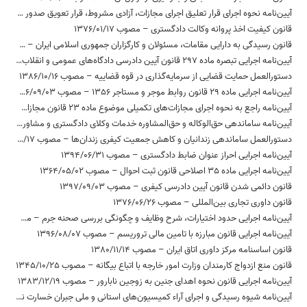
آیین‌نامه نحوه اجرای قرار تعلیق اجرای مجازات، آزادی مشروط، قرار تعویق صدور حکم، نظام نیمه آزادی و آزادی تحت نظارت سامانه‌های الکترونیکی و جایگزین‌های حبس – مصوب 1398/02/03
قانون کیفیت اخذ پروانه وکالت دادگستری – مصوب 1376/01/17
قانون رسیدگی به دارایی مقامات، مسئولان و کارگزاران جمهوری اسلامی ایران – مصوب 1394/08/09
آیین‌نامه اجرایی تبصره ماده 297 قانون آیین دادرسی دادگاه‌های عمومی و انقلاب (در امور کیفری) – مصوب 1380/06/14
دستورالعمل حمایت قضایی از سرمایه‌گذاری در قوه قضاییه – مصوب 1386/10/16
آیین‌نامه اجرایی ماده 29 قانون روابط موجر و مستاجر 1356 – مصوب 1356/09/03
آیین‌نامه راجع به نحوه اجرای مجازات‌های تکمیلی موضوع ماده 23 قانون مجازات اسلامی – مصوب 1393/26/11
آیین‌نامه ساماندهی حق‌الوکاله و حق‌المشاوره خدمات وکلای دادگستری و مشاوران حقوقی در دستگاه‌های اجرایی – مصوب 1397/09/24
دستورالعمل ساماندهی زندانیان و کاهش جمعیت کیفری زندان‌ها – مصوب 1395/06/17
آیین‌نامه اجرایی احراز عنوان ضابط دادگستری – مصوب 1394/06/31
آیین‌نامه اجرایی ماده 35 اصلاحی قانون ثبت احوال – مصوب 1364/05/02
قانون دائمی شدن قانون آیین دادرسی کیفری – مصوب 1397/09/03
قانون داوری تجاری بین‌المللی – مصوب 1376/06/26
آیین‏‌نامه اجرایی حدود اختیارات، شرح وظایف و چگونگی بررسی صحنه جرم – مصوب 1396/06/28
آیین‌نامه اجرایی قانون مبارزه با تامین مالی تروریسم – مصوب 1396/08/07
قانون اساسنامه مرکز داوری اتاق ایران – مصوب 1380/11/14
قانون منع ازدواج کارمندان وزارت امور خارجه با اتباع بیگانه – مصوب 1345/10/25
آیین‌نامه اجرایی قانون نحوه اهدای جنین به زوجین نابارور – مصوب 1383/12/19
آیین‌نامه شیوه رسیدگی و اجرای آراء کمیسیون‌های استانی و ملی جبران خسارت ناشی از بازداشت – مصوب 1395/10/04