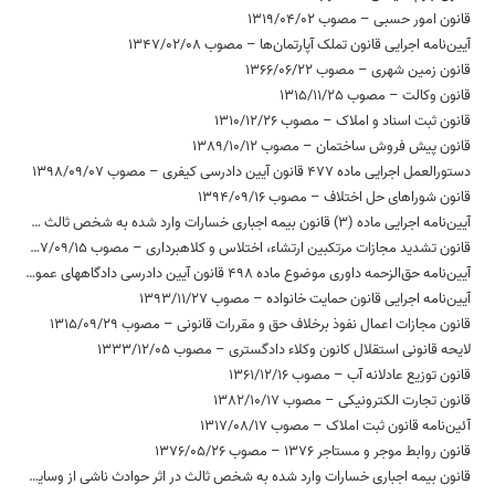
قانون امور حسبی – مصوب 1319/04/02
آیین‌نامه اجرایی قانون تملک آپارتمان‌ها – مصوب 1347/02/08
قانون زمین شهری – مصوب 1366/06/22
قانون وکالت – مصوب 1315/11/25
قانون ثبت اسناد و املاک – مصوب 1310/12/26
قانون پیش فروش ساختمان – مصوب 1389/10/12
دستورالعمل اجرایی ماده 477 قانون آیین دادرسی کیفری – مصوب 1398/09/07
قانون شوراهای حل اختلاف – مصوب 1394/09/16
آیین‌­نامه اجرایی ماده (3) قانون بیمه اجباری خسارات وارد شده به شخص ثالث در اثر حوادث ناشی از وسایل نقلیه (بیمه حوادث راننده مسبب حادثه) – مصوب 1396/04/28
قانون تشدید مجازات مرتکبین ارتشاء، اختلاس و کلاهبرداری – مصوب 1367/09/15
آیین‌نامه حق‌الزحمه داوری موضوع ماده 498 قانون آیین دادرسی دادگاههای عمومی و انقلاب در امور مدنی 1379 – مصوب 1380/09/20
آیین‌نامه اجرایی قانون حمایت خانواده – مصوب 1393/11/27
قانون مجازات اعمال نفوذ برخلاف حق و مقررات قانونی – مصوب 1315/09/29
لایحه قانونی استقلال کانون وکلاء دادگستری – مصوب 1333/12/05
قانون توزیع عادلانه آب – مصوب 1361/12/16
قانون تجارت الکترونیکی – مصوب 1382/10/17
آئین‌نامه قانون ثبت املاک – مصوب 1317/08/17
قانون روابط موجر و مستاجر 1376 – مصوب 1376/05/26
قانون بیمه اجباری خسارات وارد شده به شخص ثالث در اثر حوادث ناشی از وسایل نقلیه – مصوب 1395/02/20