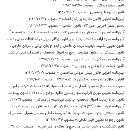
قانون سقط درمانی – مصوب 1384/03/10
قانون مبارزه با پولشویی – مصوب 1386/11/02
آیین‌نامه اجرایی قانون نظارت بر رفتار قضات – مصوب 1392/02/30
دستورالعمل اجرایی اصل 142 قانون اساسی – مصوب 1383/08/23
آیین‌نامه تعیین سقف حق بیمه شخص ثالث و نحوه تخفیف، افزایش یا تقسیط آن – مصوب 1396/07/26
آیین‌نامه نحوه ارائه خدمات مرکز داوری اتاق بازرگانی ایران در اختلافات تجاری داخلی و بین‌المللی – مصوب 1386/08/27
قانون تعیین تکلیف تابعیت فرزندان حاصل از ازدواج زنان ایرانی با مردان خارجی – مصوب 1385/07/02
قانون رسیدگی به دعاوی مطروحه راجع به احوال شخصیّه و تعلیمات دینی ایرانیان زرتشتی،کلیمی و مسیحی – مصوب 1372/04/03
آیین‌نامه میانجیگری در امور کیفری – مصوب 1395/07/28
قانون حمایت از کودکان و نوجوانان – مصوب 1381/09/25
آیین‌نامه اجرایی قانون پیش فروش ساختمان – مصوب 1393/03/07
قانون الحاق ماده واحده به قانون گذرنامه 1351 – مصوب 1367/10/11
تصویب‌نامه راجع به موارد فقدان حق انصراف مصرف‌کننده به علت شرایط خاص کالا و خدمات به شرح مندرج در بند «د» ماده 38 قانون تجارت الکترونیکی – مصوب 1383/10/09
آیین‌نامه تعیین میزان ظرفیت مجاز وسایل نقلیه موضوع ماده (12) قانون بیمه اجباری خسارات وارد شده به شخص ثالث در اثر حوادث ناشی از وسایل نقلیه – مصوب 1397/03/20
قانون اجازه رعایت احوال شخصیه ایرانیان غیرشیعه در محاکم – مصوب 1312/04/31
آیین‌نامه اجرایی ماده (22) قانون حمایت از کودکان و نوجوانان بی‌سرپرست و بدسرپرست – مصوب 1394/04/14
قانون مستثنی بودن مصوبات مربوط به آیین‌نامه داخلی مجلس شورای اسلامی از موضوع ماده 2 قانون مدنی – مصوب 1372/10/07
قانون راجع به تعیین قیم اتفاقی – مصوب 1316/02/26
قانون تشکیلات و اختیارات سازمان حج و اوقاف و امور خیریه – مصوب 1363/10/02