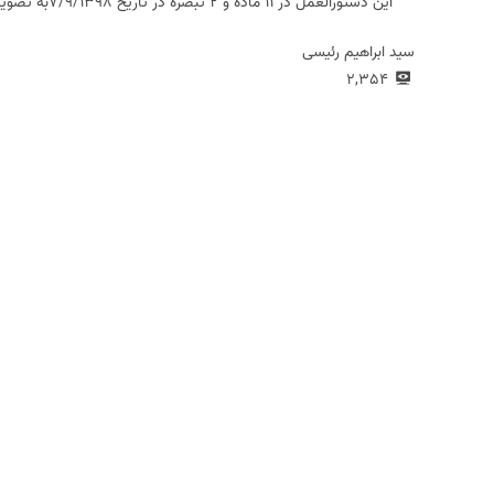
این دستورالعمل در 11 ماده و 2 تبصره در تاریخ 7/9/1398به تصویب رییس قوه قضاییه رسید و از تاریخ تصویب لازم‌الاجرا است.
سید ابراهیم رئیسی
2,354