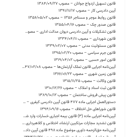
قانون تسهیل ازدواج جوانان – مصوب 1384/09/27
آیین دادرسی کار – مصوب 1391/11/17
قانون روابط موجر و مستاجر 1356 – مصوب 1356/05/02
قانون صدور چک – مصوب 1355/04/16
قانون تشکیلات و آیین دادرسی دیوان عدالت اداری – مصوب 1392/03/25
قانون شهرداری – مصوب 1334/04/11
قانون مسئولیت مدنی – مصوب 1339/02/07
قانون جرم سیاسی – مصوب 1395/02/20
قانون امور حسبی – مصوب 1319/04/02
آیین‌نامه اجرایی قانون تملک آپارتمان‌ها – مصوب 1347/02/08
قانون زمین شهری – مصوب 1366/06/22
قانون وکالت – مصوب 1315/11/25
قانون ثبت اسناد و املاک – مصوب 1310/12/26
قانون پیش فروش ساختمان – مصوب 1389/10/12
دستورالعمل اجرایی ماده 477 قانون آیین دادرسی کیفری – مصوب 1398/09/07
قانون شوراهای حل اختلاف – مصوب 1394/09/16
آیین‌­نامه اجرایی ماده (3) قانون بیمه اجباری خسارات وارد شده به شخص ثالث در اثر حوادث ناشی از وسایل نقلیه (بیمه حوادث راننده مسبب حادثه) – مصوب 1396/04/28
قانون تشدید مجازات مرتکبین ارتشاء، اختلاس و کلاهبرداری – مصوب 1367/09/15
آیین‌نامه حق‌الزحمه داوری موضوع ماده 498 قانون آیین دادرسی دادگاههای عمومی و انقلاب در امور مدنی 1379 – مصوب 1380/09/20