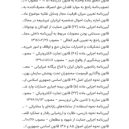
قانون الحاق ماده واحده به قانون گذرنامه 1351 – مصوب 1367/10/11
تصویب‌نامه راجع به موارد فقدان حق انصراف مصرف‌کننده به علت شرایط خاص کالا و خدمات به شرح مندرج در بند «د» ماده 38 قانون تجارت الکترونیکی – مصوب 1383/10/09
آیین‌نامه تعیین میزان ظرفیت مجاز وسایل نقلیه موضوع ماده (12) قانون بیمه اجباری خسارات وارد شده به شخص ثالث در اثر حوادث ناشی از وسایل نقلیه – مصوب 1397/03/20
قانون اجازه رعایت احوال شخصیه ایرانیان غیرشیعه در محاکم – مصوب 1312/04/31
آیین‌نامه اجرایی ماده (22) قانون حمایت از کودکان و نوجوانان بی‌سرپرست و بدسرپرست – مصوب 1394/04/14
قانون مستثنی بودن مصوبات مربوط به آیین‌نامه داخلی مجلس شورای اسلامی از موضوع ماده 2 قانون مدنی – مصوب 1372/10/07
قانون راجع به تعیین قیم اتفاقی – مصوب 1316/02/26
قانون تشکیلات و اختیارات سازمان حج و اوقاف و امور خیریه – مصوب 1363/10/02
آیین‌نامه اجرایی ماده (48) قانون تجارت الکترونیکی – مصوب 1384/02/05
قانون پیشگیری از وقوع جرم – مصوب 1390/06/07
آیین‌نامه‌ زناشویی‌ بانوان‌ ایران با اتباع‌ بیگانه‌ غیرایرانی – مصوب 1345/07/06
قانون واگذاری قیمومت محجوران تحت پوشش سازمان بهزیستی کشور به سازمان مذکور تا زمان تعیین قیم توسط دادگاه صالح – مصوب 1376/04/29
قانون نحوه اجرای اصل 49 قانون اساسی جمهوری اسلامی ایران – مصوب 1363/05/17
آیین‌نامه اجرایی ماده (5) قانون بیمه اجباری خسارات وارد شده به شخص ثالث در اثر حوادث ناشی از وسایل نقلیه – مصوب 1397/02/16
آیین‌نامه اجرایی ماده (32) قانون تجارت الکترونیکی – مصوب 1386/06/11
قانون مبارزه با تامین مالی تروریسم – مصوب 1394/11/13
آیین‌نامه نحوه استفاده از سامانه‌های رایانه‌ای یا مخابراتی – مصوب 1395/05/24
آیین‌نامه نحوه بازرسی، نظارت و ارزشیابی رفتار و عملکرد قضات – مصوب 1392/02/25
آیین‌نامه اجرایی حمایت از شهود و مطلعان – مصوب 1394/10/26
قانون نحوه اجرای اصول 85 و 138 قانون اساسی جمهوری اسلامی ایران در رابطه با‌ مسئولیت‌های رئیس مجلس شورای اسلامی – مصوب 1368/10/26