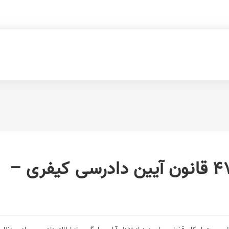
دستورالعمل اجرایی ماده 477 قانون آیین دادرسی کیفری –