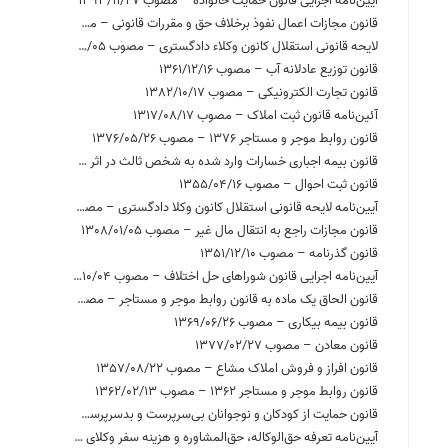
آیین‌نامه اجرایی قانون حمایت خانواده – مصوب 1393/11/27
قانون مجازات اعمال نفوذ برخلاف حق و مقررات قانونی – مصوب 1315/09/29
لایحه قانونی استقلال کانون وکلاء دادگستری – مصوب 1333/12/05
قانون توزیع عادلانه آب – مصوب 1361/12/16
قانون تجارت الکترونیکی – مصوب 1382/10/17
آئین‌نامه قانون ثبت املاک – مصوب 1317/08/17
قانون روابط موجر و مستاجر 1376 – مصوب 1376/05/26
قانون بیمه اجباری خسارات وارد شده به شخص ثالث در اثر حوادث ناشی از وسایل نقلیه – مصوب 1395/02/20
قانون ثبت احوال – مصوب 1355/04/16
آیین‌نامه لایحه قانونی استقلال کانون وکلا دادگستری – مصوب 1334/09/01
قانون مجازات راجع به انتقال مال غیر – مصوب 1308/01/05
قانون گذرنامه – مصوب 1351/12/10
آیین‌نامه اجرایی قانون شوراهای حل اختلاف – مصوب 1395/10/04
قانون الحاق یک ماده به قانون روابط موجر و مستاجر – مصوب 1365/08/15
قانون بیمه بیکاری – مصوب 1369/06/26
قانون معادن – مصوب 1377/02/27
قانون افراز و فروش املاک مشاع – مصوب 1357/08/22
قانون روابط موجر و مستاجر 1362 – مصوب 1362/02/13
قانون حمایت از کودکان و نوجوانان بی‌سرپرست و بدسرپرست – مصوب 1392/06/31
آیین‌نامه تعرفه حق‌الوکاله، حق‌المشاوره و هزینه سفر وکلای دادگستری و وکلای موضوع ماده 187 قانون برنامه سوم توسعه جمهوری اسلامی ‌ایران – مصوب 1385/04/27