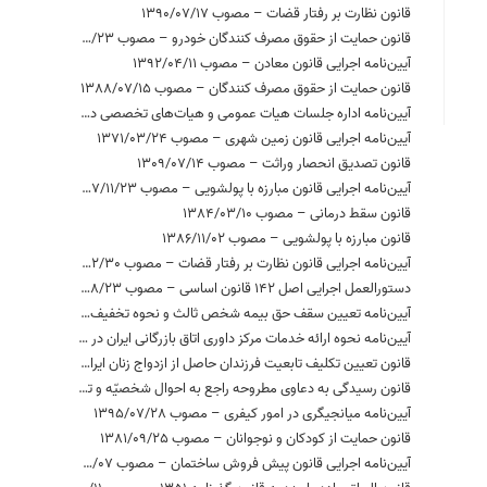
قانون نظارت بر رفتار قضات – مصوب 1390/07/17
قانون حمایت از حقوق مصرف کنندگان خودرو – مصوب 1386/03/23
آیین‌نامه اجرایی قانون معادن – مصوب 1392/04/11
قانون حمایت از حقوق مصرف کنندگان – مصوب 1388/07/15
آیین‌نامه اداره جلسات هیات عمومی و هیات‌های تخصصی دیوان عدالت اداری – مصوب 1393/11/04
آیین‌نامه اجرایی قانون زمین شهری – مصوب 1371/03/24
قانون تصدیق انحصار وراثت – مصوب 1309/07/14
آیین‌نامه اجرایی قانون مبارزه با پولشویی – مصوب 1387/11/23
قانون سقط درمانی – مصوب 1384/03/10
قانون مبارزه با پولشویی – مصوب 1386/11/02
آیین‌نامه اجرایی قانون نظارت بر رفتار قضات – مصوب 1392/02/30
دستورالعمل اجرایی اصل 142 قانون اساسی – مصوب 1383/08/23
آیین‌نامه تعیین سقف حق بیمه شخص ثالث و نحوه تخفیف، افزایش یا تقسیط آن – مصوب 1396/07/26
آیین‌نامه نحوه ارائه خدمات مرکز داوری اتاق بازرگانی ایران در اختلافات تجاری داخلی و بین‌المللی – مصوب 1386/08/27
قانون تعیین تکلیف تابعیت فرزندان حاصل از ازدواج زنان ایرانی با مردان خارجی – مصوب 1385/07/02
قانون رسیدگی به دعاوی مطروحه راجع به احوال شخصیّه و تعلیمات دینی ایرانیان زرتشتی،کلیمی و مسیحی – مصوب 1372/04/03
آیین‌نامه میانجیگری در امور کیفری – مصوب 1395/07/28
قانون حمایت از کودکان و نوجوانان – مصوب 1381/09/25
آیین‌نامه اجرایی قانون پیش فروش ساختمان – مصوب 1393/03/07