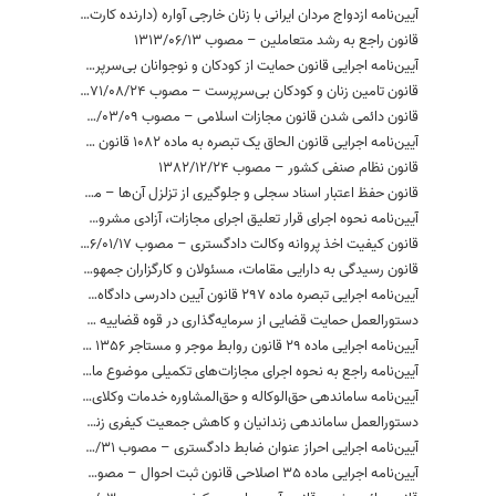
آیین‌نامه‌ ازدواج‌ مردان‌ ایرانی‌ با زنان‌ خارجی‌ آواره‌ (دارنده کارت هویت ویژه اتباع خارجه) – مصوب 1382/01/24
قانون راجع به رشد متعاملین – مصوب 1313/06/13
آیین‌نامه اجرایی قانون حمایت از کودکان و نوجوانان بی‌سرپرست و بدسرپرست – مصوب 1394/04/14
قانون تامین زنان و کودکان بی‌سرپرست – مصوب 1371/08/24
قانون دائمی شدن قانون مجازات اسلامی – مصوب 1397/03/09
آیین‌نامه اجرایی قانون الحاق یک تبصره به ماده 1082 قانون مدنی – مصوب 1377/02/13
قانون نظام صنفی کشور – مصوب 1382/12/24
قانون حفظ اعتبار اسناد سجلی و جلوگیری از تزلزل آن‌ها – مصوب 1367/11/12
آیین‌نامه نحوه اجرای قرار تعلیق اجرای مجازات، آزادی مشروط، قرار تعویق صدور حکم، نظام نیمه آزادی و آزادی تحت نظارت سامانه‌های الکترونیکی و جایگزین‌های حبس – مصوب 1398/02/03
قانون کیفیت اخذ پروانه وکالت دادگستری – مصوب 1376/01/17
قانون رسیدگی به دارایی مقامات، مسئولان و کارگزاران جمهوری اسلامی ایران – مصوب 1394/08/09
آیین‌نامه اجرایی تبصره ماده 297 قانون آیین دادرسی دادگاه‌های عمومی و انقلاب (در امور کیفری) – مصوب 1380/06/14
دستورالعمل حمایت قضایی از سرمایه‌گذاری در قوه قضاییه – مصوب 1386/10/16
آیین‌نامه اجرایی ماده 29 قانون روابط موجر و مستاجر 1356 – مصوب 1356/09/03
آیین‌نامه راجع به نحوه اجرای مجازات‌های تکمیلی موضوع ماده 23 قانون مجازات اسلامی – مصوب 1393/26/11
آیین‌نامه ساماندهی حق‌الوکاله و حق‌المشاوره خدمات وکلای دادگستری و مشاوران حقوقی در دستگاه‌های اجرایی – مصوب 1397/09/24
دستورالعمل ساماندهی زندانیان و کاهش جمعیت کیفری زندان‌ها – مصوب 1395/06/17
آیین‌نامه اجرایی احراز عنوان ضابط دادگستری – مصوب 1394/06/31
آیین‌نامه اجرایی ماده 35 اصلاحی قانون ثبت احوال – مصوب 1364/05/02