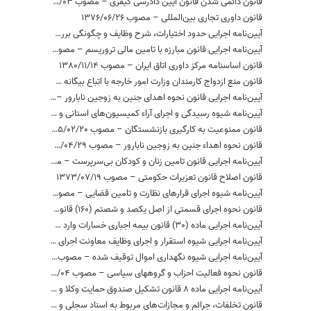
قانون دائمی شدن قانون آیین دادرسی کیفری – مصوب 1397/09/03
قانون داوری تجاری بین‌المللی – مصوب 1376/06/26
آیین‏‌نامه اجرایی حدود اختیارات، شرح وظایف و چگونگی بررسی صحنه جرم – مصوب 1396/06/28
آیین‌نامه اجرایی قانون مبارزه با تامین مالی تروریسم – مصوب 1396/08/07
قانون اساسنامه مرکز داوری اتاق ایران – مصوب 1380/11/14
قانون منع ازدواج کارمندان وزارت امور خارجه با اتباع بیگانه – مصوب 1345/10/25
آیین‌نامه اجرایی قانون نحوه اهدای جنین به زوجین نابارور – مصوب 1383/12/19
آیین‌نامه شیوه رسیدگی و اجرای آراء کمیسیون‌های استانی و ملی جبران خسارت ناشی از بازداشت – مصوب 1395/10/04
قانون ممنوعیت به کارگیری بازنشستگان – مصوب 1395/02/20
قانون نحوه اهداء جنین به زوجین نابارور – مصوب 1382/04/29
آیین‌نامه اجرایی قانون تامین زنان و کودکان بی‌سرپرست – مصوب 1374/05/11
قانون اصلاح قانون تعزیرات حکومتی – مصوب 1373/07/19
آیین‌نامه شیوه اجرای قرارهای نظارت و تامین قضایی – مصوب 1395/01/22
قانون نحوه اجرای قسمتی از اصل یکصد و شصتم (160) قانون اساسی – مصوب 1394/02/22
آیین‌نامه اجرایی ماده (30) قانون بیمه اجباری خسارات وارد شده به شخص ثالث در اثر حوادث ناشی از وسایل نقلیه – مصوب 1396/05/16
آیین‌نامه اجرایی شیوه استقرار و اجرای وظایف معاونت اجرای احکام کیفری یا واحدی از آن در زندان‌ها و موسسات کیفری – مصوب 1395/12/24
آیین‌نامه اجرایی شیوه نگهداری اموال توقیف شده – مصوب 1394/10/26
قانون نحوه فعالیت احزاب و گروههای سیاسی – مصوب 1394/11/04
آیین‌نامه اجرایی ماده 8 قانون تشکیل صندوق حمایت وکلا و کارگشایان دادگستری – مصوب 1377/12/26
قانون تخلفات، جرائم و مجازات‌های مربوط به اسناد سجلی و شناسنامه – مصوب 1370/05/10