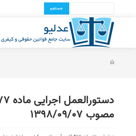
Ski
Search
t
for:
conten
مصوب 1398/09/07