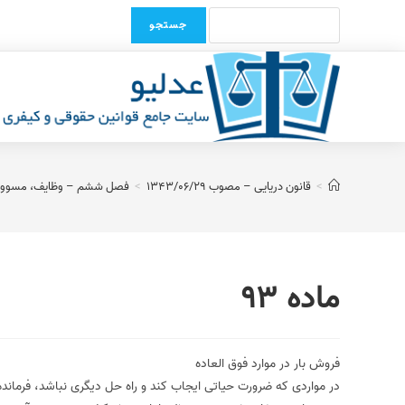
Ski
Search
t
for:
conten
>
قانون دریایی – مصوب 1343/06/29
>
فصل ششم – وظایف، مسوولیت 
ماده 93
فروش بار در موارد فوق العاده