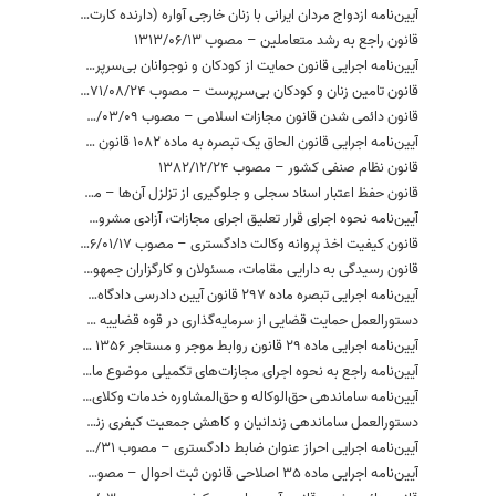
آیین‌نامه‌ ازدواج‌ مردان‌ ایرانی‌ با زنان‌ خارجی‌ آواره‌ (دارنده کارت هویت ویژه اتباع خارجه) – مصوب 1382/01/24
قانون راجع به رشد متعاملین – مصوب 1313/06/13
آیین‌نامه اجرایی قانون حمایت از کودکان و نوجوانان بی‌سرپرست و بدسرپرست – مصوب 1394/04/14
قانون تامین زنان و کودکان بی‌سرپرست – مصوب 1371/08/24
قانون دائمی شدن قانون مجازات اسلامی – مصوب 1397/03/09
آیین‌نامه اجرایی قانون الحاق یک تبصره به ماده 1082 قانون مدنی – مصوب 1377/02/13
قانون نظام صنفی کشور – مصوب 1382/12/24
قانون حفظ اعتبار اسناد سجلی و جلوگیری از تزلزل آن‌ها – مصوب 1367/11/12
آیین‌نامه نحوه اجرای قرار تعلیق اجرای مجازات، آزادی مشروط، قرار تعویق صدور حکم، نظام نیمه آزادی و آزادی تحت نظارت سامانه‌های الکترونیکی و جایگزین‌های حبس – مصوب 1398/02/03
قانون کیفیت اخذ پروانه وکالت دادگستری – مصوب 1376/01/17
قانون رسیدگی به دارایی مقامات، مسئولان و کارگزاران جمهوری اسلامی ایران – مصوب 1394/08/09
آیین‌نامه اجرایی تبصره ماده 297 قانون آیین دادرسی دادگاه‌های عمومی و انقلاب (در امور کیفری) – مصوب 1380/06/14
دستورالعمل حمایت قضایی از سرمایه‌گذاری در قوه قضاییه – مصوب 1386/10/16
آیین‌نامه اجرایی ماده 29 قانون روابط موجر و مستاجر 1356 – مصوب 1356/09/03
آیین‌نامه راجع به نحوه اجرای مجازات‌های تکمیلی موضوع ماده 23 قانون مجازات اسلامی – مصوب 1393/26/11
آیین‌نامه ساماندهی حق‌الوکاله و حق‌المشاوره خدمات وکلای دادگستری و مشاوران حقوقی در دستگاه‌های اجرایی – مصوب 1397/09/24
دستورالعمل ساماندهی زندانیان و کاهش جمعیت کیفری زندان‌ها – مصوب 1395/06/17
آیین‌نامه اجرایی احراز عنوان ضابط دادگستری – مصوب 1394/06/31
آیین‌نامه اجرایی ماده 35 اصلاحی قانون ثبت احوال – مصوب 1364/05/02