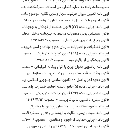
قانون الحاق ماده واحده به قانون گذرنامه 1351 – مصوب 1367/10/11
تصویب‌نامه راجع به موارد فقدان حق انصراف مصرف‌کننده به علت شرایط خاص کالا و خدمات به شرح مندرج در بند «د» ماده 38 قانون تجارت الکترونیکی – مصوب 1383/10/09
آیین‌نامه تعیین میزان ظرفیت مجاز وسایل نقلیه موضوع ماده (12) قانون بیمه اجباری خسارات وارد شده به شخص ثالث در اثر حوادث ناشی از وسایل نقلیه – مصوب 1397/03/20
قانون اجازه رعایت احوال شخصیه ایرانیان غیرشیعه در محاکم – مصوب 1312/04/31
آیین‌نامه اجرایی ماده (22) قانون حمایت از کودکان و نوجوانان بی‌سرپرست و بدسرپرست – مصوب 1394/04/14
قانون مستثنی بودن مصوبات مربوط به آیین‌نامه داخلی مجلس شورای اسلامی از موضوع ماده 2 قانون مدنی – مصوب 1372/10/07
قانون راجع به تعیین قیم اتفاقی – مصوب 1316/02/26
قانون تشکیلات و اختیارات سازمان حج و اوقاف و امور خیریه – مصوب 1363/10/02
آیین‌نامه اجرایی ماده (48) قانون تجارت الکترونیکی – مصوب 1384/02/05
قانون پیشگیری از وقوع جرم – مصوب 1390/06/07
آیین‌نامه‌ زناشویی‌ بانوان‌ ایران با اتباع‌ بیگانه‌ غیرایرانی – مصوب 1345/07/06
قانون واگذاری قیمومت محجوران تحت پوشش سازمان بهزیستی کشور به سازمان مذکور تا زمان تعیین قیم توسط دادگاه صالح – مصوب 1376/04/29
قانون نحوه اجرای اصل 49 قانون اساسی جمهوری اسلامی ایران – مصوب 1363/05/17
آیین‌نامه اجرایی ماده (5) قانون بیمه اجباری خسارات وارد شده به شخص ثالث در اثر حوادث ناشی از وسایل نقلیه – مصوب 1397/02/16
آیین‌نامه اجرایی ماده (32) قانون تجارت الکترونیکی – مصوب 1386/06/11
قانون مبارزه با تامین مالی تروریسم – مصوب 1394/11/13
آیین‌نامه نحوه استفاده از سامانه‌های رایانه‌ای یا مخابراتی – مصوب 1395/05/24
آیین‌نامه نحوه بازرسی، نظارت و ارزشیابی رفتار و عملکرد قضات – مصوب 1392/02/25
آیین‌نامه اجرایی حمایت از شهود و مطلعان – مصوب 1394/10/26
قانون نحوه اجرای اصول 85 و 138 قانون اساسی جمهوری اسلامی ایران در رابطه با‌ مسئولیت‌های رئیس مجلس شورای اسلامی – مصوب 1368/10/26