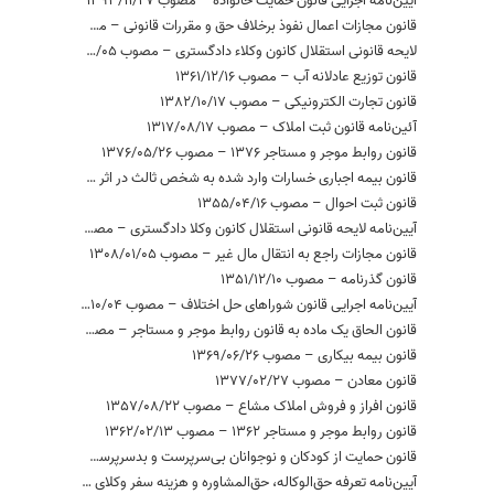
آیین‌نامه اجرایی قانون حمایت خانواده – مصوب 1393/11/27
قانون مجازات اعمال نفوذ برخلاف حق و مقررات قانونی – مصوب 1315/09/29
لایحه قانونی استقلال کانون وکلاء دادگستری – مصوب 1333/12/05
قانون توزیع عادلانه آب – مصوب 1361/12/16
قانون تجارت الکترونیکی – مصوب 1382/10/17
آئین‌نامه قانون ثبت املاک – مصوب 1317/08/17
قانون روابط موجر و مستاجر 1376 – مصوب 1376/05/26
قانون بیمه اجباری خسارات وارد شده به شخص ثالث در اثر حوادث ناشی از وسایل نقلیه – مصوب 1395/02/20
قانون ثبت احوال – مصوب 1355/04/16
آیین‌نامه لایحه قانونی استقلال کانون وکلا دادگستری – مصوب 1334/09/01
قانون مجازات راجع به انتقال مال غیر – مصوب 1308/01/05
قانون گذرنامه – مصوب 1351/12/10
آیین‌نامه اجرایی قانون شوراهای حل اختلاف – مصوب 1395/10/04
قانون الحاق یک ماده به قانون روابط موجر و مستاجر – مصوب 1365/08/15
قانون بیمه بیکاری – مصوب 1369/06/26
قانون معادن – مصوب 1377/02/27
قانون افراز و فروش املاک مشاع – مصوب 1357/08/22
قانون روابط موجر و مستاجر 1362 – مصوب 1362/02/13
قانون حمایت از کودکان و نوجوانان بی‌سرپرست و بدسرپرست – مصوب 1392/06/31
آیین‌نامه تعرفه حق‌الوکاله، حق‌المشاوره و هزینه سفر وکلای دادگستری و وکلای موضوع ماده 187 قانون برنامه سوم توسعه جمهوری اسلامی ‌ایران – مصوب 1385/04/27