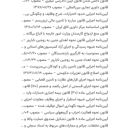
قانون دائمی شدن قانون آیین دادرسی کیفری – مصوب 1397/09/03
قانون داوری تجاری بین‌المللی – مصوب 1376/06/26
آیین‏‌نامه اجرایی حدود اختیارات، شرح وظایف و چگونگی بررسی صحنه جرم – مصوب 1396/06/28
آیین‌نامه اجرایی قانون مبارزه با تامین مالی تروریسم – مصوب 1396/08/07
قانون اساسنامه مرکز داوری اتاق ایران – مصوب 1380/11/14
قانون منع ازدواج کارمندان وزارت امور خارجه با اتباع بیگانه – مصوب 1345/10/25
آیین‌نامه اجرایی قانون نحوه اهدای جنین به زوجین نابارور – مصوب 1383/12/19
آیین‌نامه شیوه رسیدگی و اجرای آراء کمیسیون‌های استانی و ملی جبران خسارت ناشی از بازداشت – مصوب 1395/10/04
قانون ممنوعیت به کارگیری بازنشستگان – مصوب 1395/02/20
قانون نحوه اهداء جنین به زوجین نابارور – مصوب 1382/04/29
آیین‌نامه اجرایی قانون تامین زنان و کودکان بی‌سرپرست – مصوب 1374/05/11
قانون اصلاح قانون تعزیرات حکومتی – مصوب 1373/07/19
آیین‌نامه شیوه اجرای قرارهای نظارت و تامین قضایی – مصوب 1395/01/22
قانون نحوه اجرای قسمتی از اصل یکصد و شصتم (160) قانون اساسی – مصوب 1394/02/22
آیین‌نامه اجرایی ماده (30) قانون بیمه اجباری خسارات وارد شده به شخص ثالث در اثر حوادث ناشی از وسایل نقلیه – مصوب 1396/05/16
آیین‌نامه اجرایی شیوه استقرار و اجرای وظایف معاونت اجرای احکام کیفری یا واحدی از آن در زندان‌ها و موسسات کیفری – مصوب 1395/12/24
آیین‌نامه اجرایی شیوه نگهداری اموال توقیف شده – مصوب 1394/10/26
قانون نحوه فعالیت احزاب و گروههای سیاسی – مصوب 1394/11/04
آیین‌نامه اجرایی ماده 8 قانون تشکیل صندوق حمایت وکلا و کارگشایان دادگستری – مصوب 1377/12/26
قانون تخلفات، جرائم و مجازات‌های مربوط به اسناد سجلی و شناسنامه – مصوب 1370/05/10