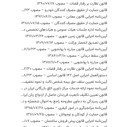
قانون نظارت بر رفتار قضات – مصوب 1390/07/17
قانون حمایت از حقوق مصرف کنندگان خودرو – مصوب 1386/03/23
آیین‌نامه اجرایی قانون معادن – مصوب 1392/04/11
قانون حمایت از حقوق مصرف کنندگان – مصوب 1388/07/15
آیین‌نامه اداره جلسات هیات عمومی و هیات‌های تخصصی دیوان عدالت اداری – مصوب 1393/11/04
آیین‌نامه اجرایی قانون زمین شهری – مصوب 1371/03/24
قانون تصدیق انحصار وراثت – مصوب 1309/07/14
آیین‌نامه اجرایی قانون مبارزه با پولشویی – مصوب 1387/11/23
قانون سقط درمانی – مصوب 1384/03/10
قانون مبارزه با پولشویی – مصوب 1386/11/02
آیین‌نامه اجرایی قانون نظارت بر رفتار قضات – مصوب 1392/02/30
دستورالعمل اجرایی اصل 142 قانون اساسی – مصوب 1383/08/23
آیین‌نامه تعیین سقف حق بیمه شخص ثالث و نحوه تخفیف، افزایش یا تقسیط آن – مصوب 1396/07/26
آیین‌نامه نحوه ارائه خدمات مرکز داوری اتاق بازرگانی ایران در اختلافات تجاری داخلی و بین‌المللی – مصوب 1386/08/27
قانون تعیین تکلیف تابعیت فرزندان حاصل از ازدواج زنان ایرانی با مردان خارجی – مصوب 1385/07/02
قانون رسیدگی به دعاوی مطروحه راجع به احوال شخصیّه و تعلیمات دینی ایرانیان زرتشتی،کلیمی و مسیحی – مصوب 1372/04/03
آیین‌نامه میانجیگری در امور کیفری – مصوب 1395/07/28
قانون حمایت از کودکان و نوجوانان – مصوب 1381/09/25
آیین‌نامه اجرایی قانون پیش فروش ساختمان – مصوب 1393/03/07