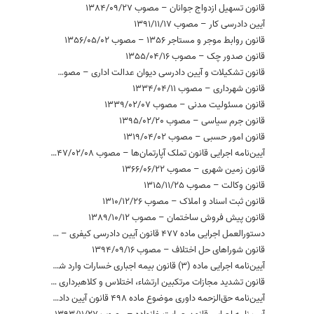
قانون تسهیل ازدواج جوانان – مصوب 1384/09/27
آیین دادرسی کار – مصوب 1391/11/17
قانون روابط موجر و مستاجر 1356 – مصوب 1356/05/02
قانون صدور چک – مصوب 1355/04/16
قانون تشکیلات و آیین دادرسی دیوان عدالت اداری – مصوب 1392/03/25
قانون شهرداری – مصوب 1334/04/11
قانون مسئولیت مدنی – مصوب 1339/02/07
قانون جرم سیاسی – مصوب 1395/02/20
قانون امور حسبی – مصوب 1319/04/02
آیین‌نامه اجرایی قانون تملک آپارتمان‌ها – مصوب 1347/02/08
قانون زمین شهری – مصوب 1366/06/22
قانون وکالت – مصوب 1315/11/25
قانون ثبت اسناد و املاک – مصوب 1310/12/26
قانون پیش فروش ساختمان – مصوب 1389/10/12
دستورالعمل اجرایی ماده 477 قانون آیین دادرسی کیفری – مصوب 1398/09/07
قانون شوراهای حل اختلاف – مصوب 1394/09/16
آیین‌­نامه اجرایی ماده (3) قانون بیمه اجباری خسارات وارد شده به شخص ثالث در اثر حوادث ناشی از وسایل نقلیه (بیمه حوادث راننده مسبب حادثه) – مصوب 1396/04/28
قانون تشدید مجازات مرتکبین ارتشاء، اختلاس و کلاهبرداری – مصوب 1367/09/15
آیین‌نامه حق‌الزحمه داوری موضوع ماده 498 قانون آیین دادرسی دادگاههای عمومی و انقلاب در امور مدنی 1379 – مصوب 1380/09/20