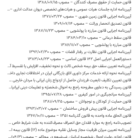
قانون حمایت از حقوق مصرف کنندگان – مصوب 1388/07/15
آیین‌نامه اداره جلسات هیات عمومی و هیات‌های تخصصی دیوان عدالت اداری – مصوب 1393/11/04
آیین‌نامه اجرایی قانون زمین شهری – مصوب 1371/03/24
قانون تصدیق انحصار وراثت – مصوب 1309/07/14
آیین‌نامه اجرایی قانون مبارزه با پولشویی – مصوب 1387/11/23
قانون سقط درمانی – مصوب 1384/03/10
قانون مبارزه با پولشویی – مصوب 1386/11/02
آیین‌نامه اجرایی قانون نظارت بر رفتار قضات – مصوب 1392/02/30
دستورالعمل اجرایی اصل 142 قانون اساسی – مصوب 1383/08/23
آیین‌نامه تعیین سقف حق بیمه شخص ثالث و نحوه تخفیف، افزایش یا تقسیط آن – مصوب 1396/07/26
آیین‌نامه نحوه ارائه خدمات مرکز داوری اتاق بازرگانی ایران در اختلافات تجاری داخلی و بین‌المللی – مصوب 1386/08/27
قانون تعیین تکلیف تابعیت فرزندان حاصل از ازدواج زنان ایرانی با مردان خارجی – مصوب 1385/07/02
قانون رسیدگی به دعاوی مطروحه راجع به احوال شخصیّه و تعلیمات دینی ایرانیان زرتشتی،کلیمی و مسیحی – مصوب 1372/04/03
آیین‌نامه میانجیگری در امور کیفری – مصوب 1395/07/28
قانون حمایت از کودکان و نوجوانان – مصوب 1381/09/25
آیین‌نامه اجرایی قانون پیش فروش ساختمان – مصوب 1393/03/07
قانون الحاق ماده واحده به قانون گذرنامه 1351 – مصوب 1367/10/11
تصویب‌نامه راجع به موارد فقدان حق انصراف مصرف‌کننده به علت شرایط خاص کالا و خدمات به شرح مندرج در بند «د» ماده 38 قانون تجارت الکترونیکی – مصوب 1383/10/09
آیین‌نامه تعیین میزان ظرفیت مجاز وسایل نقلیه موضوع ماده (12) قانون بیمه اجباری خسارات وارد شده به شخص ثالث در اثر حوادث ناشی از وسایل نقلیه – مصوب 1397/03/20
قانون اجازه رعایت احوال شخصیه ایرانیان غیرشیعه در محاکم – مصوب 1312/04/31