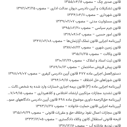
قانون صدور چک – مصوب 1355/04/16
قانون تشکیلات و آیین دادرسی دیوان عدالت اداری – مصوب 1392/03/25
قانون شهرداری – مصوب 1334/04/11
قانون مسئولیت مدنی – مصوب 1339/02/07
قانون جرم سیاسی – مصوب 1395/02/20
قانون امور حسبی – مصوب 1319/04/02
آیین‌نامه اجرایی قانون تملک آپارتمان‌ها – مصوب 1347/02/08
قانون زمین شهری – مصوب 1366/06/22
قانون وکالت – مصوب 1315/11/25
قانون ثبت اسناد و املاک – مصوب 1310/12/26
قانون پیش فروش ساختمان – مصوب 1389/10/12
دستورالعمل اجرایی ماده 477 قانون آیین دادرسی کیفری – مصوب 1398/09/07
قانون شوراهای حل اختلاف – مصوب 1394/09/16
آیین‌­نامه اجرایی ماده (3) قانون بیمه اجباری خسارات وارد شده به شخص ثالث در اثر حوادث ناشی از وسایل نقلیه (بیمه حوادث راننده مسبب حادثه) – مصوب 1396/04/28
قانون تشدید مجازات مرتکبین ارتشاء، اختلاس و کلاهبرداری – مصوب 1367/09/15
آیین‌نامه حق‌الزحمه داوری موضوع ماده 498 قانون آیین دادرسی دادگاههای عمومی و انقلاب در امور مدنی 1379 – مصوب 1380/09/20
آیین‌نامه اجرایی قانون حمایت خانواده – مصوب 1393/11/27
قانون مجازات اعمال نفوذ برخلاف حق و مقررات قانونی – مصوب 1315/09/29
لایحه قانونی استقلال کانون وکلاء دادگستری – مصوب 1333/12/05
قانون توزیع عادلانه آب – مصوب 1361/12/16