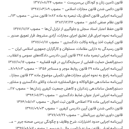
قانون تامین زنان و کودکان بی‌سرپرست – مصوب 1371/08/24
قانون دائمی شدن قانون مجازات اسلامی – مصوب 1397/03/09
آیین‌نامه اجرایی قانون الحاق یک تبصره به ماده 1082 قانون مدنی – مصوب 1377/02/13
قانون نظام صنفی کشور – مصوب 1382/12/24
قانون حفظ اعتبار اسناد سجلی و جلوگیری از تزلزل آن‌ها – مصوب 1367/11/12
آیین‌نامه نحوه اجرای قرار تعلیق اجرای مجازات، آزادی مشروط، قرار تعویق صدور حکم، نظام نیمه آزادی و آزادی تحت نظارت سامانه‌های الکترونیکی و جایگزین‌های حبس – مصوب 1398/02/03
قانون کیفیت اخذ پروانه وکالت دادگستری – مصوب 1376/01/17
قانون رسیدگی به دارایی مقامات، مسئولان و کارگزاران جمهوری اسلامی ایران – مصوب 1394/08/09
آیین‌نامه اجرایی تبصره ماده 297 قانون آیین دادرسی دادگاه‌های عمومی و انقلاب (در امور کیفری) – مصوب 1380/06/14
دستورالعمل حمایت قضایی از سرمایه‌گذاری در قوه قضاییه – مصوب 1386/10/16
آیین‌نامه اجرایی ماده 29 قانون روابط موجر و مستاجر 1356 – مصوب 1356/09/03
آیین‌نامه راجع به نحوه اجرای مجازات‌های تکمیلی موضوع ماده 23 قانون مجازات اسلامی – مصوب 1393/26/11
آیین‌نامه ساماندهی حق‌الوکاله و حق‌المشاوره خدمات وکلای دادگستری و مشاوران حقوقی در دستگاه‌های اجرایی – مصوب 1397/09/24
دستورالعمل ساماندهی زندانیان و کاهش جمعیت کیفری زندان‌ها – مصوب 1395/06/17
آیین‌نامه اجرایی احراز عنوان ضابط دادگستری – مصوب 1394/06/31
آیین‌نامه اجرایی ماده 35 اصلاحی قانون ثبت احوال – مصوب 1364/05/02
قانون دائمی شدن قانون آیین دادرسی کیفری – مصوب 1397/09/03
قانون داوری تجاری بین‌المللی – مصوب 1376/06/26
آیین‏‌نامه اجرایی حدود اختیارات، شرح وظایف و چگونگی بررسی صحنه جرم – مصوب 1396/06/28
آیین‌نامه اجرایی قانون مبارزه با تامین مالی تروریسم – مصوب 1396/08/07