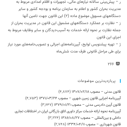
ر – پیش‌بینی سالانه نیازهای مالی، تجهیزات و اقلام امدادی مربوط به
مدیریت بحران کشور و اعلام به سازمان برنامه و بودجه کشور و سایر
دستگاههای مسوول موضوع ماده (2) این قانون جهت تامین آنها
ز – نظارت بر عملکرد دستگاههای مشمول این قانون در مدیریت بحران از
جمله نظارت بر نحوه ارائه خدمات به آسیب‌دیدگان و سایر وظایف مربوط به
اجرای این قانون
ژ – تهیه پیش‏نویس لوایح، آیین‌نامه‌های اجرائی و تصویب‌نامه‌های مورد نیاز
برای طی مراحل قانونی ظرف مدت شش‌ماه
266
پربازدیدترین موضوعات
قانون مدنی – مصوب 1307/02/18
(4,874)
آیین‌نامه اجرایی قانون زمین شهری – مصوب 1371/03/24
(4,753)
قانون آیین دادرسی مدنی – مصوب 1379/01/21
(3,647)
آیین‌نامه نحوه ارائه خدمات مرکز داوری اتاق بازرگانی ایران در اختلافات تجاری
داخلی و بین‌المللی – مصوب 1386/08/27
(3,224)
قانون شهرداری – مصوب 1334/04/11
(2,748)