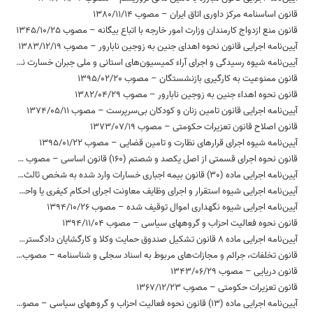
قانون اساسنامه مرکز داوری اتاق ایران – مصوب 1380/11/14
قانون منع ازدواج کارمندان وزارت امور خارجه با اتباع بیگانه – مصوب 1345/10/25
آیین‌نامه اجرایی قانون نحوه اهدای جنین به زوجین نابارور – مصوب 1383/12/19
آیین‌نامه شیوه رسیدگی و اجرای آراء کمیسیون‌های استانی و ملی جبران خسارت ناشی از بازداشت – مصوب 1395/10/04
قانون ممنوعیت به کارگیری بازنشستگان – مصوب 1395/02/20
قانون نحوه اهداء جنین به زوجین نابارور – مصوب 1382/04/29
آیین‌نامه اجرایی قانون تامین زنان و کودکان بی‌سرپرست – مصوب 1374/05/11
قانون اصلاح قانون تعزیرات حکومتی – مصوب 1373/07/19
آیین‌نامه شیوه اجرای قرارهای نظارت و تامین قضایی – مصوب 1395/01/22
قانون نحوه اجرای قسمتی از اصل یکصد و شصتم (160) قانون اساسی – مصوب 1394/02/22
آیین‌نامه اجرایی ماده (30) قانون بیمه اجباری خسارات وارد شده به شخص ثالث در اثر حوادث ناشی از وسایل نقلیه – مصوب 1396/05/16
آیین‌نامه اجرایی شیوه استقرار و اجرای وظایف معاونت اجرای احکام کیفری یا واحدی از آن در زندان‌ها و موسسات کیفری – مصوب 1395/12/24
آیین‌نامه اجرایی شیوه نگهداری اموال توقیف شده – مصوب 1394/10/26
قانون نحوه فعالیت احزاب و گروههای سیاسی – مصوب 1394/11/04
آیین‌نامه اجرایی ماده 8 قانون تشکیل صندوق حمایت وکلا و کارگشایان دادگستری – مصوب 1377/12/26
قانون تخلفات، جرائم و مجازات‌های مربوط به اسناد سجلی و شناسنامه – مصوب 1370/05/10
قانون دریایی – مصوب 1343/06/29
قانون تعزیرات حکومتی – مصوب 1367/12/23
آیین‌نامه اجرایی ماده (13) قانون نحوه فعالیت احزاب و گروه‏های سیاسی – مصوب 1397/02/23