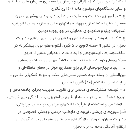
استانداردهای مورد نیاز بازتوانی و بازسازی با همکاری سازمان ملی استاندارد
و سایر دستگاههای موضوع ماده (2) این قانون
ح – برنامه‏ریزی،‌ هدایت و حمایت جهت ایجاد و ارتقای روشهای جبران
خسارت نظیر استفاده از بیمه‏ها، حمایت‏های مالی و سازوکارهای تشویقی،
تسهیلات ویژه و صندوق‏های حمایتی در چهارچوب قوانین
خ – کمک به رشد و توسعه دانش و فناوری‌ در راستای ارتقای مدیریت
بحران در کشور از جمله ترویج به‌کارگیری فناوری‌های نوین پیشگیرانه در
ساخت‌وسازها، آینده‌پژوهی و ایجاد نظام دیده‌بانی علمی از طریق
همکاری‌های دوجانبه یا چندجانبه با دانشگاهها و موسسات پژوهشی
د – ایجاد چهارچوب‌های لازم برای همکاری موثر در سطح منطقه‌ای و
بین‌المللی از جمله تهیه دستورالعمل‌های جذب و توزیع کمکهای خارجی با
رعایت اصل هشتادم (80) قانون اساسی
ذ – توسعه مشارکت‌های مردمی برای تقویت مدیریت بحران جامعه‌محور و
ترویج فرهنگ ایمنی در جامعه از طریق برنامه‌ریزی و هماهنگی برای آموزش،
سازماندهی و استفاده از ظرفیت تشکلهای مردمی، نهادهای غیردولتی،
فدراسیون‌های ورزشی، نیروهای داوطلب مردمی و بخش خصوصی در
مدیریت بحران، تدوین ‌سازوکارهای حمایتی و تشویقی جهت آموزش و
ارتقای آمادگی مردم در برابر بحران