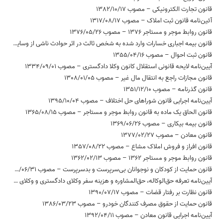
قانون تجارت الکترونیکی – مصوب 1382/10/17
آئین‌نامه قانون ثبت املاک – مصوب 1317/08/17
قانون روابط موجر و مستاجر 1376 – مصوب 1376/05/26
قانون بیمه اجباری خسارات وارد شده به شخص ثالث در اثر حوادث ناشی از وسایل نقلیه – مصوب 1395/02/20
قانون ثبت احوال – مصوب 1355/04/16
آیین‌نامه لایحه قانونی استقلال کانون وکلا دادگستری – مصوب 1334/09/01
قانون مجازات راجع به انتقال مال غیر – مصوب 1308/01/05
قانون گذرنامه – مصوب 1351/12/10
آیین‌نامه اجرایی قانون شوراهای حل اختلاف – مصوب 1395/10/04
قانون الحاق یک ماده به قانون روابط موجر و مستاجر – مصوب 1365/08/15
قانون بیمه بیکاری – مصوب 1369/06/26
قانون معادن – مصوب 1377/02/27
قانون افراز و فروش املاک مشاع – مصوب 1357/08/22
قانون روابط موجر و مستاجر 1362 – مصوب 1362/02/13
قانون حمایت از کودکان و نوجوانان بی‌سرپرست و بدسرپرست – مصوب 1392/06/31
آیین‌نامه تعرفه حق‌الوکاله، حق‌المشاوره و هزینه سفر وکلای دادگستری و وکلای موضوع ماده 187 قانون برنامه سوم توسعه جمهوری اسلامی ‌ایران – مصوب 1385/04/27
قانون نظارت بر رفتار قضات – مصوب 1390/07/17
قانون حمایت از حقوق مصرف کنندگان خودرو – مصوب 1386/03/23
آیین‌نامه اجرایی قانون معادن – مصوب 1392/04/11