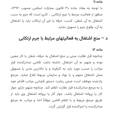
ماده 11
با توجه به مفاد ماده 30 قانون مجازات اسلامی مصوب 1392،
منظور از فعالیت مرتبط با جرم ارتکابی ، کاری است که جرم به سبب
اشتغال به آن شغل، کسب، حرفه یا غیر آن ارتکاب یابد یا اشتغال
به آن، وقوع جرم را تسهیل نماید.
د – منع اشتغال به فعالیتهای مرتبط با جرم ارتکابی
ماده 12
چنانچه قرار نظارت مبنی بر منع اشتغال به حرفه، شغل یا کار معین
بوده و متهم به آن اشتغال داشته باشد، قاضی صادرکننده قرار
مراتب را حسب مورد باید به کارفرما و یا بالاترین مدیر یا مسوول
محل اشتغال متهم و یا نهاد و سازمان مربوط ابلاغ نماید. مرجـع
یادشده موظـف است ضمن رعایت دستور قضایی مراتب اقدام خود
را به مرجع صادر‌کننده قرار نظارت اعلام کند. چنانچه متهم دارای جواز
کار یا پروانه اشتغال باشد، جواز کار یا پروانه اشتغال وی باید از
طریق مرجع مربوط و با اعلام قاضی موقتاً اخذ‌ و مراتب به مرجع
صادرکننده یا اجراکننده قرار گزارش گردد.