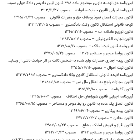
آیین‌نامه حق‌الزحمه داوری موضوع ماده 498 قانون آیین دادرسی دادگاههای عمومی و انقلاب در امور مدنی 1379 – مصوب 1380/09/20
آیین‌نامه اجرایی قانون حمایت خانواده – مصوب 1393/11/27
قانون مجازات اعمال نفوذ برخلاف حق و مقررات قانونی – مصوب 1315/09/29
لایحه قانونی استقلال کانون وکلاء دادگستری – مصوب 1333/12/05
قانون توزیع عادلانه آب – مصوب 1361/12/16
قانون تجارت الکترونیکی – مصوب 1382/10/17
آئین‌نامه قانون ثبت املاک – مصوب 1317/08/17
قانون روابط موجر و مستاجر 1376 – مصوب 1376/05/26
قانون بیمه اجباری خسارات وارد شده به شخص ثالث در اثر حوادث ناشی از وسایل نقلیه – مصوب 1395/02/20
قانون ثبت احوال – مصوب 1355/04/16
آیین‌نامه لایحه قانونی استقلال کانون وکلا دادگستری – مصوب 1334/09/01
قانون مجازات راجع به انتقال مال غیر – مصوب 1308/01/05
قانون گذرنامه – مصوب 1351/12/10
آیین‌نامه اجرایی قانون شوراهای حل اختلاف – مصوب 1395/10/04
قانون الحاق یک ماده به قانون روابط موجر و مستاجر – مصوب 1365/08/15
قانون بیمه بیکاری – مصوب 1369/06/26
قانون معادن – مصوب 1377/02/27
قانون افراز و فروش املاک مشاع – مصوب 1357/08/22
قانون روابط موجر و مستاجر 1362 – مصوب 1362/02/13
قانون حمایت از کودکان و نوجوانان بی‌سرپرست و بدسرپرست – مصوب 1392/06/31