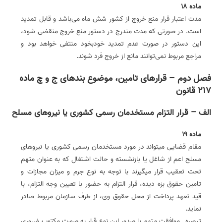
ماده 18
مدت اعتبار قرار منع خروج از کشور شش ماه می‌باشد و قابل تمدید
است. در صورتی که مدت مندرج در دستور منع خروج منقضی شود،
این دستور در صورت عدم تمدید خودبخود منتفی خواهد بود و
مراجع مربوط نمی‌توانند مانع از خروج فرد شوند.
فصل دوم – قرارهای تامین، موضوع بندهای ج و چ ماده
217 قانون
الف – قرار التزام مستخدمان رسمی کشوری یا نیروهای مسلح
ماده 19
مقام قضایی می­تواند در مورد مستخدمان رسمی کشوری یا نیروهای
مسلح اعم از شاغل یا بازنشسته و حالت اشتغال که به عنوان متهم
تحت تعقیب قرار می­گیرند با توجه به نوع جرم و میزان مجازات و
تامین حقوق بزه دیده، قرار التزام به حضور با تعیین وجه التزام، با
قید تعهد پرداخت از محل حقوق وی، از طرف سازمان مربوط صادر
نماید.
تبصره ـ موافقت متهم با صدور این نوع قرار به صورت مکتوب ضروری