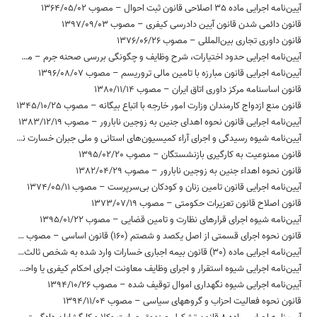
آیین‌نامه اجرایی ماده 35 اصلاحی قانون ثبت احوال – مصوب 1364/05/02
قانون دائمی شدن قانون آیین دادرسی کیفری – مصوب 1397/09/03
قانون داوری تجاری بین‌المللی – مصوب 1376/06/26
آیین‏‌نامه اجرایی حدود اختیارات، شرح وظایف و چگونگی بررسی صحنه جرم – مصوب 1396/06/28
آیین‌نامه اجرایی قانون مبارزه با تامین مالی تروریسم – مصوب 1396/08/07
قانون اساسنامه مرکز داوری اتاق ایران – مصوب 1380/11/14
قانون منع ازدواج کارمندان وزارت امور خارجه با اتباع بیگانه – مصوب 1345/10/25
آیین‌نامه اجرایی قانون نحوه اهدای جنین به زوجین نابارور – مصوب 1383/12/19
آیین‌نامه شیوه رسیدگی و اجرای آراء کمیسیون‌های استانی و ملی جبران خسارت ناشی از بازداشت – مصوب 1395/10/04
قانون ممنوعیت به کارگیری بازنشستگان – مصوب 1395/02/20
قانون نحوه اهداء جنین به زوجین نابارور – مصوب 1382/04/29
آیین‌نامه اجرایی قانون تامین زنان و کودکان بی‌سرپرست – مصوب 1374/05/11
قانون اصلاح قانون تعزیرات حکومتی – مصوب 1373/07/19
آیین‌نامه شیوه اجرای قرارهای نظارت و تامین قضایی – مصوب 1395/01/22
قانون نحوه اجرای قسمتی از اصل یکصد و شصتم (160) قانون اساسی – مصوب 1394/02/22
آیین‌نامه اجرایی ماده (30) قانون بیمه اجباری خسارات وارد شده به شخص ثالث در اثر حوادث ناشی از وسایل نقلیه – مصوب 1396/05/16
آیین‌نامه اجرایی شیوه استقرار و اجرای وظایف معاونت اجرای احکام کیفری یا واحدی از آن در زندان‌ها و موسسات کیفری – مصوب 1395/12/24
آیین‌نامه اجرایی شیوه نگهداری اموال توقیف شده – مصوب 1394/10/26
قانون نحوه فعالیت احزاب و گروههای سیاسی – مصوب 1394/11/04