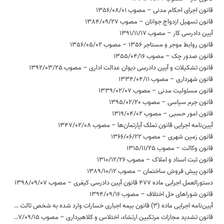
قانون اجرای احکام مدنی – مصوب 1356/08/01
قانون تسهیل ازدواج جوانان – مصوب 1384/09/27
آیین دادرسی کار – مصوب 1391/11/17
قانون روابط موجر و مستاجر 1356 – مصوب 1356/05/02
قانون صدور چک – مصوب 1355/04/16
قانون تشکیلات و آیین دادرسی دیوان عدالت اداری – مصوب 1392/03/25
قانون شهرداری – مصوب 1334/04/11
قانون مسئولیت مدنی – مصوب 1339/02/07
قانون جرم سیاسی – مصوب 1395/02/20
قانون امور حسبی – مصوب 1319/04/02
آیین‌نامه اجرایی قانون تملک آپارتمان‌ها – مصوب 1347/02/08
قانون زمین شهری – مصوب 1366/06/22
قانون وکالت – مصوب 1315/11/25
قانون ثبت اسناد و املاک – مصوب 1310/12/26
قانون پیش فروش ساختمان – مصوب 1389/10/12
دستورالعمل اجرایی ماده 477 قانون آیین دادرسی کیفری – مصوب 1398/09/07
قانون شوراهای حل اختلاف – مصوب 1394/09/16
آیین‌­نامه اجرایی ماده (3) قانون بیمه اجباری خسارات وارد شده به شخص ثالث در اثر حوادث ناشی از وسایل نقلیه (بیمه حوادث راننده مسبب حادثه) – مصوب 1396/04/28
قانون تشدید مجازات مرتکبین ارتشاء، اختلاس و کلاهبرداری – مصوب 1367/09/15