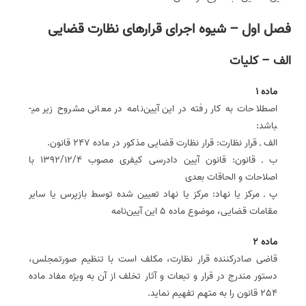
فصل اول – شیوه اجرای قرارهای نظارت قضایی
الف – کلیات
ماده 1
اصطلاحات به کار رفته در این آیین‌نامه در معانی مشروح زیر می­
باشد:
الف ـ قرار نظارت: قرار نظارت قضایی مذکور در ماده 247 قانون.
ب ـ قانون: قانون آیین دادرسی کیفری مصوب 1392/12/4 با
اصلاحات و الحاقات بعدی
پ ـ مرکز یا نهاد: مرکز یا نهاد تعیین شده توسط بازپرس یا سایر
مقامات قضایی، موضوع ماده 5 این آیین‌نامه
ماده 2
قاضی صادر‌کننده قرار نظارت، مکلف است با تنظیم صورت­مجلس،
دستور مندرج در قرار و تبعات و آثار تخلف از آن به ویژه مفاد ماده
254 قانون را به متهم تفهیم نماید.