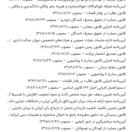
آیین‌نامه تعرفه حق‌الوکاله، حق‌المشاوره و هزینه سفر وکلای دادگستری و وکلای موضوع ماده 187 قانون برنامه سوم توسعه جمهوری اسلامی ‌ایران – مصوب 1385/04/27
قانون نظارت بر رفتار قضات – مصوب 1390/07/17
قانون حمایت از حقوق مصرف کنندگان خودرو – مصوب 1386/03/23
آیین‌نامه اجرایی قانون معادن – مصوب 1392/04/11
قانون حمایت از حقوق مصرف کنندگان – مصوب 1388/07/15
آیین‌نامه اداره جلسات هیات عمومی و هیات‌های تخصصی دیوان عدالت اداری – مصوب 1393/11/04
آیین‌نامه اجرایی قانون زمین شهری – مصوب 1371/03/24
قانون تصدیق انحصار وراثت – مصوب 1309/07/14
آیین‌نامه اجرایی قانون مبارزه با پولشویی – مصوب 1387/11/23
قانون سقط درمانی – مصوب 1384/03/10
قانون مبارزه با پولشویی – مصوب 1386/11/02
آیین‌نامه اجرایی قانون نظارت بر رفتار قضات – مصوب 1392/02/30
دستورالعمل اجرایی اصل 142 قانون اساسی – مصوب 1383/08/23
آیین‌نامه تعیین سقف حق بیمه شخص ثالث و نحوه تخفیف، افزایش یا تقسیط آن – مصوب 1396/07/26
آیین‌نامه نحوه ارائه خدمات مرکز داوری اتاق بازرگانی ایران در اختلافات تجاری داخلی و بین‌المللی – مصوب 1386/08/27
قانون تعیین تکلیف تابعیت فرزندان حاصل از ازدواج زنان ایرانی با مردان خارجی – مصوب 1385/07/02
قانون رسیدگی به دعاوی مطروحه راجع به احوال شخصیّه و تعلیمات دینی ایرانیان زرتشتی،کلیمی و مسیحی – مصوب 1372/04/03
آیین‌نامه میانجیگری در امور کیفری – مصوب 1395/07/28
قانون حمایت از کودکان و نوجوانان – مصوب 1381/09/25