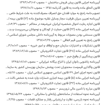
آیین‌نامه اجرایی قانون پیش فروش ساختمان – مصوب 1393/03/07
قانون الحاق ماده واحده به قانون گذرنامه 1351 – مصوب 1367/10/11
تصویب‌نامه راجع به موارد فقدان حق انصراف مصرف‌کننده به علت شرایط خاص کالا و خدمات به شرح مندرج در بند «د» ماده 38 قانون تجارت الکترونیکی – مصوب 1383/10/09
آیین‌نامه تعیین میزان ظرفیت مجاز وسایل نقلیه موضوع ماده (12) قانون بیمه اجباری خسارات وارد شده به شخص ثالث در اثر حوادث ناشی از وسایل نقلیه – مصوب 1397/03/20
قانون اجازه رعایت احوال شخصیه ایرانیان غیرشیعه در محاکم – مصوب 1312/04/31
آیین‌نامه اجرایی ماده (22) قانون حمایت از کودکان و نوجوانان بی‌سرپرست و بدسرپرست – مصوب 1394/04/14
قانون مستثنی بودن مصوبات مربوط به آیین‌نامه داخلی مجلس شورای اسلامی از موضوع ماده 2 قانون مدنی – مصوب 1372/10/07
قانون راجع به تعیین قیم اتفاقی – مصوب 1316/02/26
قانون تشکیلات و اختیارات سازمان حج و اوقاف و امور خیریه – مصوب 1363/10/02
آیین‌نامه اجرایی ماده (48) قانون تجارت الکترونیکی – مصوب 1384/02/05
قانون پیشگیری از وقوع جرم – مصوب 1390/06/07
آیین‌نامه‌ زناشویی‌ بانوان‌ ایران با اتباع‌ بیگانه‌ غیرایرانی – مصوب 1345/07/06
قانون واگذاری قیمومت محجوران تحت پوشش سازمان بهزیستی کشور به سازمان مذکور تا زمان تعیین قیم توسط دادگاه صالح – مصوب 1376/04/29
قانون نحوه اجرای اصل 49 قانون اساسی جمهوری اسلامی ایران – مصوب 1363/05/17
آیین‌نامه اجرایی ماده (5) قانون بیمه اجباری خسارات وارد شده به شخص ثالث در اثر حوادث ناشی از وسایل نقلیه – مصوب 1397/02/16
آیین‌نامه اجرایی ماده (32) قانون تجارت الکترونیکی – مصوب 1386/06/11
قانون مبارزه با تامین مالی تروریسم – مصوب 1394/11/13
آیین‌نامه نحوه استفاده از سامانه‌های رایانه‌ای یا مخابراتی – مصوب 1395/05/24
آیین‌نامه نحوه بازرسی، نظارت و ارزشیابی رفتار و عملکرد قضات – مصوب 1392/02/25
آیین‌نامه اجرایی حمایت از شهود و مطلعان – مصوب 1394/10/26