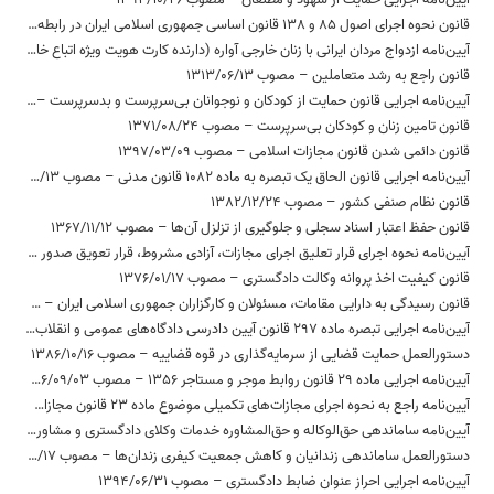
قانون نحوه اجرای اصول 85 و 138 قانون اساسی جمهوری اسلامی ایران در رابطه با‌ مسئولیت‌های رئیس مجلس شورای اسلامی – مصوب 1368/10/26
آیین‌نامه‌ ازدواج‌ مردان‌ ایرانی‌ با زنان‌ خارجی‌ آواره‌ (دارنده کارت هویت ویژه اتباع خارجه) – مصوب 1382/01/24
قانون راجع به رشد متعاملین – مصوب 1313/06/13
آیین‌نامه اجرایی قانون حمایت از کودکان و نوجوانان بی‌سرپرست و بدسرپرست – مصوب 1394/04/14
قانون تامین زنان و کودکان بی‌سرپرست – مصوب 1371/08/24
قانون دائمی شدن قانون مجازات اسلامی – مصوب 1397/03/09
آیین‌نامه اجرایی قانون الحاق یک تبصره به ماده 1082 قانون مدنی – مصوب 1377/02/13
قانون نظام صنفی کشور – مصوب 1382/12/24
قانون حفظ اعتبار اسناد سجلی و جلوگیری از تزلزل آن‌ها – مصوب 1367/11/12
آیین‌نامه نحوه اجرای قرار تعلیق اجرای مجازات، آزادی مشروط، قرار تعویق صدور حکم، نظام نیمه آزادی و آزادی تحت نظارت سامانه‌های الکترونیکی و جایگزین‌های حبس – مصوب 1398/02/03
قانون کیفیت اخذ پروانه وکالت دادگستری – مصوب 1376/01/17
قانون رسیدگی به دارایی مقامات، مسئولان و کارگزاران جمهوری اسلامی ایران – مصوب 1394/08/09
آیین‌نامه اجرایی تبصره ماده 297 قانون آیین دادرسی دادگاه‌های عمومی و انقلاب (در امور کیفری) – مصوب 1380/06/14
دستورالعمل حمایت قضایی از سرمایه‌گذاری در قوه قضاییه – مصوب 1386/10/16
آیین‌نامه اجرایی ماده 29 قانون روابط موجر و مستاجر 1356 – مصوب 1356/09/03
آیین‌نامه راجع به نحوه اجرای مجازات‌های تکمیلی موضوع ماده 23 قانون مجازات اسلامی – مصوب 1393/26/11
آیین‌نامه ساماندهی حق‌الوکاله و حق‌المشاوره خدمات وکلای دادگستری و مشاوران حقوقی در دستگاه‌های اجرایی – مصوب 1397/09/24
دستورالعمل ساماندهی زندانیان و کاهش جمعیت کیفری زندان‌ها – مصوب 1395/06/17
آیین‌نامه اجرایی احراز عنوان ضابط دادگستری – مصوب 1394/06/31