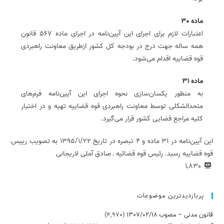
ماده 30
اعتبارات لازم برای اجرای این آیین‌نامه در اجرای ماده 567 قانون
همه ساله جهت درج در بودجه کل کشور ازطریق معاونت راهبردی
قوه قضاییه اقدام می‌شود.
ماده 31
به منظور یکسان‌سازی نحوه اجرای این آیین‌نامه فرم‌های
متحدالشکلی توسط معاونت راهبردی قوه قضاییه تهیه و در اختیار
کلیه مراجع قضایی کشور قرار می‌گیرد.
این آیین‌نامه در 31 ماده و 4 تبصره در تاریخ 1395/1/22 به تصویب رییس
قوه قضاییه رسید. رئیس قوه قضائیه ـ صادق آملی لاریجانی
1,830
پربازدیدترین موضوعات
قانون مدنی – مصوب 1307/02/18
(4,970)