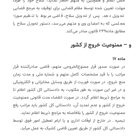
حمل اعلام و همچنین به متهم اخطار نمـاید، سلاح خود را ظرف
مهلت تعیین شده توسط مقام قضایی برای توقیف به مرجع قضایی
تحویل دهد. پس از تحویل سلاح، قاضی مربوط با تنظیم صورت­
مجلسی که به امضای وی و متهم می‌رسد، دستور تحویل سلاح را
مطابق ماده249 قانون صادر می‌کند.
و – ممنوعیت خروج از کشور
ماده 17
در صورت صدور قرار ممنوع‌الخروجی متهم، قاضی صادرکننده قرار
مراتب را با قید مشخصات کامل متهم و شماره ملی و مدت زمان
منع خروج، در صورت فوریت از طریق وسایل مخابراتی و الکترونیکی
و در غیر این صورت به طور مکتوب، به دادستانی کل کشور اعلام تا
به مراجع ذی­ربط اعلام گردد. در صورت انقضاء مدت قانونی ممنوعیت
خروج از کشور و عدم تمدید آن، دادستانی کل کشور باید مراتب رفع
ممنوعیت خروج از کشور را بلافاصله به مراجع ذی­ربط اعلام نماید.
تبصره ـ در خارج از اوقات اداری و یا ایام تعطیل امور فوق توسط
دادستانی کل کشور از طریق تعیین قاضی کشیک به عمل می­آید.